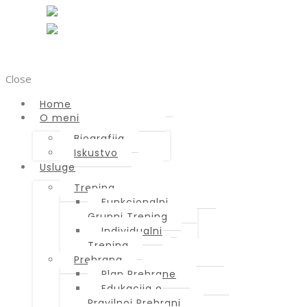
Home
Close
O meni
Biografija
Home
Iskustvo
O meni
Biografija
Usluge
Iskustvo
Trening
Usluge
Funkcionalni
Trening
Grupni Trening
Funkcionalni
Individualni
Grupni Trening
Trening
Individualni
Prehrana
Trening
Plan Prehrane
Prehrana
Edukacija o
Plan Prehrane
Pravilnoj Prehrani
Edukacija o
Lifts App – Online
Pravilnoj Prehrani