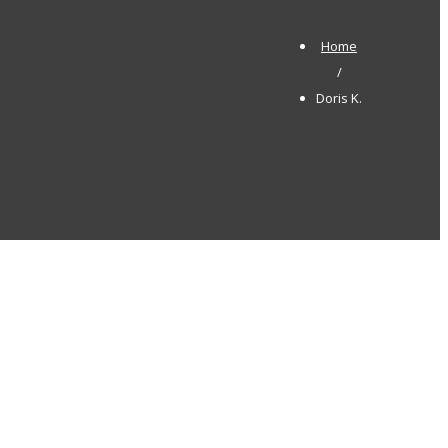
Home
/
Doris K.