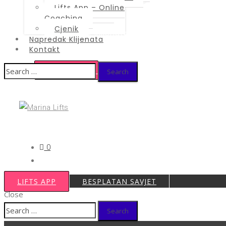
Coaching
Lifts App – Online
Cjenik
Coaching
Cjenik
Napredak Klijenata
Napredak Klijenata
Kontakt
Kontakt
Search
LIFTS APP
for:
BESPLATAN SAVJET
0
LIFTS APP
BESPLATAN SAVJET
Close
Search
for: