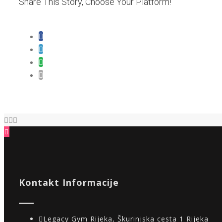
Share This Story, Choose Your Platform!
Kontakt Informacije
Legacy Gym Rijeka, Škurinjska cesta 1 Rijeka