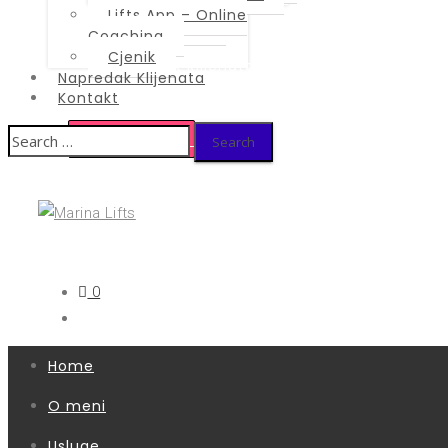
Coaching
Lifts App – Online
Cjenik
Coaching
Cjenik
Napredak Klijenata
Napredak Klijenata
Kontakt
Kontakt
Search
LIFTS APP
for:
BESPLATAN SAVJET
0
Home
O meni
Usluge