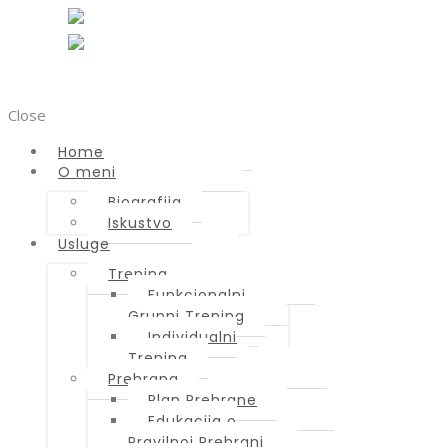
Home
Close
O meni
Biografija
Home
Iskustvo
O meni
Biografija
Usluge
Iskustvo
Trening
Usluge
Funkcionalni
Trening
Grupni Trening
Funkcionalni
Individualni
Grupni Trening
Trening
Individualni
Prehrana
Trening
Plan Prehrane
Prehrana
Edukacija o
Plan Prehrane
Pravilnoj Prehrani
Edukacija o
Lifts App – Online
Pravilnoj Prehrani