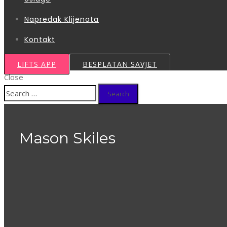
Napredak Klijenata
Kontakt
LIFTS APP
BESPLATAN SAVJET
Close
Search
for:
Mason Skiles